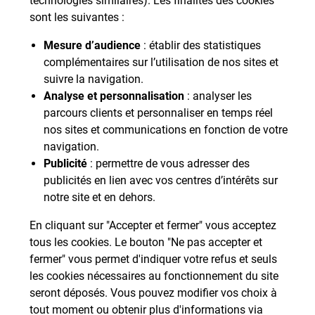
technologies similaires). Les finalités des cookies
Qui sommes-nous?
sont les suivantes :
Mesure d’audience
: établir des statistiques
Nos tarifs
complémentaires sur l’utilisation de nos sites et
suivre la navigation.
Aide et outils
Analyse et personnalisation
: analyser les
parcours clients et personnaliser en temps réel
Contactez-nous
nos sites et communications en fonction de votre
navigation.
Publicité
: permettre de vous adresser des
La Poste Solutions Business est la marque B2B de La Poste, destinée aux
publicités en lien avec vos centres d’intérêts sur
entreprises, collectivités et administrations publiques.Retrouvez ici des
actualités, des études de tendances, des décryptages et innovations, des offres
notre site et en dehors.
selon vos usages, des infos pratiques et un accès à votre espace personnel
En cliquant sur "Accepter et fermer" vous acceptez
pour gérer le développement de votre activité.
tous les cookies. Le bouton "Ne pas accepter et
fermer" vous permet d'indiquer votre refus et seuls
pro.laposte.fr
part.laposte.fr
groupelaposte.com
les cookies nécessaires au fonctionnement du site
seront déposés. Vous pouvez modifier vos choix à
tout moment ou obtenir plus d'informations via