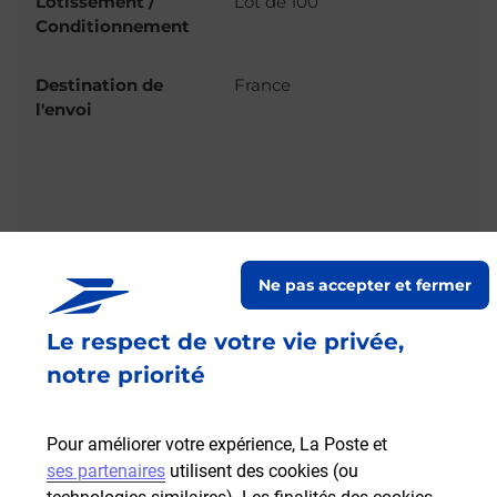
Lotissement /
Lot de 100
Conditionnement
Destination de
France
l'envoi
Ne pas accepter et fermer
Le respect de votre vie privée,
RETOUR EN HAUT
notre priorité
Restons connectés
Pour améliorer votre expérience, La Poste et
Suivez-nous sur Linkedin
Suivez-nous sur Youtube
Suivez-nous sur x
ses partenaires
utilisent des cookies (ou